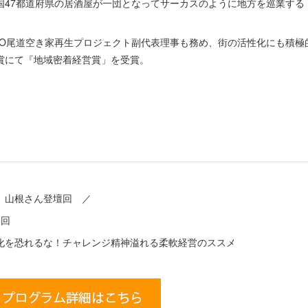
国47都道府県の居酒屋が一団となってサーカスのように地方を巡業する
。
PO尾道空き家再生プロジェクト副代表理事も務め、街の活性化にも積極
賞にて『地域密着経営賞」を受賞。
 山根さん登壇回 ／
2回
化を恐れるな！チャレンジ精神溢れる柔軟経営のススメ