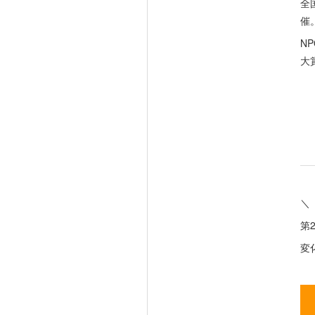
全
催
N
大
＼
第
変