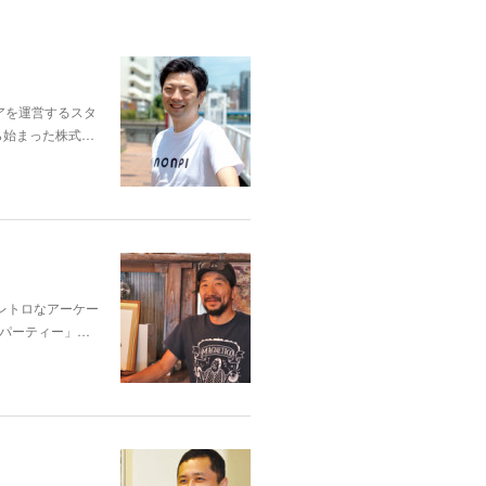
アを運営するスタ
ら始まった株式…
和レトロなアーケー
パーティー」…