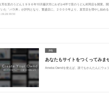
嶋 芳生里のうどん１９９６年10月藤沢市にわずか4坪で里のうどん村岡店を開業。
ていた「バラ丼」が評判となり、繁盛店に。２０００年より、直営店を増やし始める
.09.28 09:50
PR
あなたもサイトをつくってみま
Ameba Owndを使えば、誰でもかんたんにウ