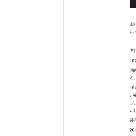
山
い
有
1
調
る
1
が
プ
い
経
2