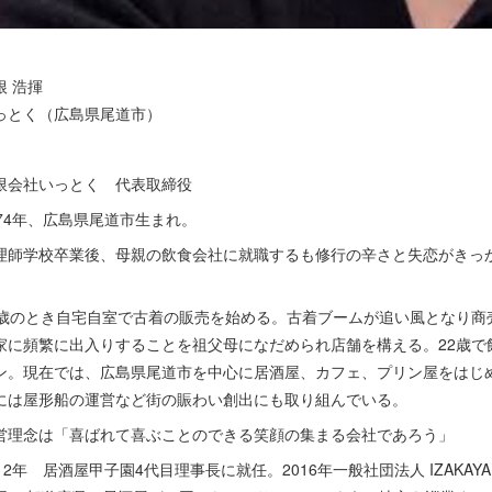
根 浩揮
っとく（広島県尾道市）
限会社いっとく 代表取締役
974年、広島県尾道市生まれ。
理師学校卒業後、母親の飲食会社に就職するも修行の辛さと失恋がきっ
。
9歳のとき自宅自室で古着の販売を始める。古着ブームが追い風となり商
家に頻繁に出入りすることを祖父母になだめられ店舗を構える。22歳で
ン。現在では、広島県尾道市を中心に居酒屋、カフェ、プリン屋をはじ
には屋形船の運営など街の賑わい創出にも取り組んでいる。
営理念は「喜ばれて喜ぶことのできる笑顔の集まる会社であろう」
012年 居酒屋甲子園4代目理事長に就任。2016年一般社団法人 IZAKAY