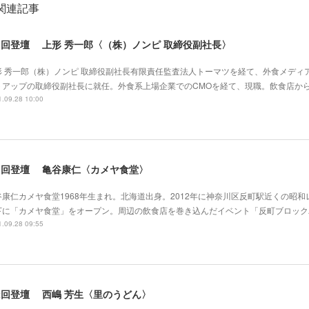
関連記事
1回登壇 上形 秀一郎〈（株）ノンピ 取締役副社長〉
形 秀一郎（株）ノンピ 取締役副社長有限責任監査法人トーマツを経て、外食メディ
トアップの取締役副社長に就任。外食系上場企業でのCMOを経て、現職。飲食店か
.09.28 10:00
1回登壇 亀谷康仁〈カメヤ食堂〉
谷康仁カメヤ食堂1968年生まれ。北海道出身。2012年に神奈川区反町駅近くの昭
下に「カメヤ食堂」をオープン。周辺の飲食店を巻き込んだイベント「反町ブロック
.09.28 09:55
2回登壇 西嶋 芳生〈里のうどん〉